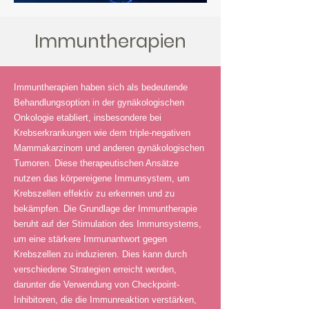
Immuntherapien
Immuntherapien haben sich als bedeutende
Behandlungsoption in der gynäkologischen
Onkologie etabliert, insbesondere bei
Krebserkrankungen wie dem triple-negativen
Mammakarzinom und anderen gynäkologischen
Tumoren. Diese therapeutischen Ansätze
nutzen das körpereigene Immunsystem, um
Krebszellen effektiv zu erkennen und zu
bekämpfen. Die Grundlage der Immuntherapie
beruht auf der Stimulation des Immunsystems,
um eine stärkere Immunantwort gegen
Krebszellen zu induzieren. Dies kann durch
verschiedene Strategien erreicht werden,
darunter die Verwendung von Checkpoint-
Inhibitoren, die die Immunreaktion verstärken,