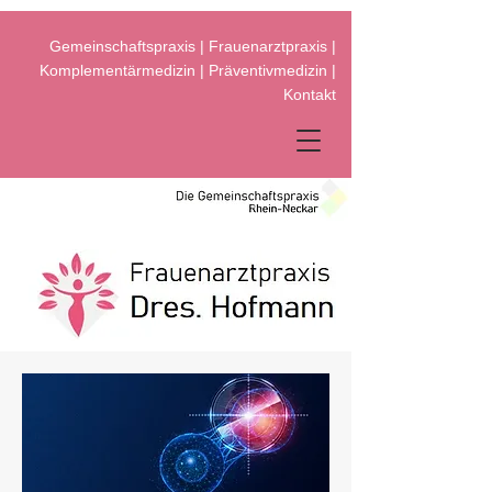
Gemeinschaftspraxis
|
Frauenarztpraxis
|
Komplementärmedizin
|
Präventivmedizin
|
Kontakt