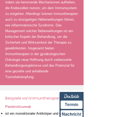
indem sie hemmende Mechanismen aufheben,
die Krebszellen nutzen, um dem Immunsystem
zu entgehen. Allerdings können Immuntherapien
auch zu einzigartigen Nebenwirkungen führen,
wie inflammatorische Syndrome. Das
Management solcher Nebenwirkungen ist ein
kritischer Aspekt der Behandlung, um die
Sicherheit und Wirksamkeit der Therapie zu
gewährleisten. Insgesamt bieten
Immuntherapien in der gynäkologischen
Onkologie neue Hoffnung durch verbesserte
Behandlungsergebnisse und das Potenzial für
eine gezielte und anhaltende
Tumorbekämpfung.
Beispiele von Immuntherapien
Termin
Pembrolizumab
ist ein monoklonaler Antikörper und gehört zur
Nachricht