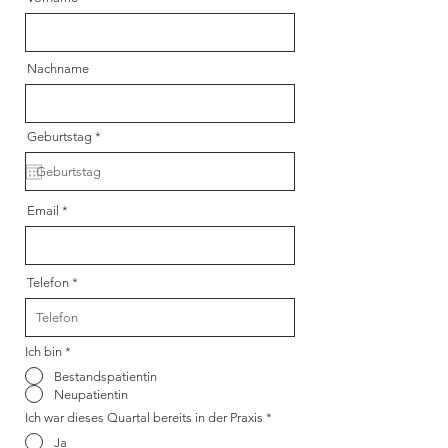
Nachname
r
Geburtstag
*
e
q
u
i
r
Email
e
d
Telefon
Ich bin
*
Bestandspatientin
Neupatientin
Ich war dieses Quartal bereits in der Praxis
*
Ja