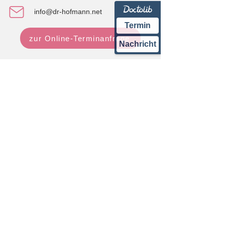
info@dr-hofmann.net
Termin
zur Online-Terminanfrage
Nachricht
Sprechzeiten
Montag
8:00-12:00 | 14:00-17:00
Dienstag
8:00-12:00 | 14:00-17:00
Mittwoch
9:00-12:00
Donnerstag
7:00-11:00 | 16:00-18:00
Freitag
9:00-15:00