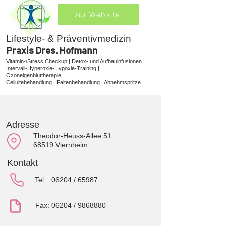
zur Website
Lifestyle- & Präventivmedizin
Praxis Dres. Hofmann
Vitamin-/Stress Checkup | Detox- und Aufbauinfusionen
Intervall-Hyperoxie-Hypoxie-Training |
Ozoneigenbluttherapie
Celluitebehandlung | Faltenbehandlung | Abnehmspritze
Adresse
Theodor-Heuss-Allee 51
68519 Viernheim
Kontakt
Tel.:
06204 / 65987
Fax: 06204 /
9868880